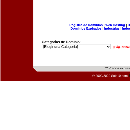
Registro de Dominios
|
Web Hosting
|
D
Dominios Expirados
|
Industrias
|
Indu
Categorías de Dominio:
[Pág. princi
** Precios expre
© 2002/2022 Solo10.com