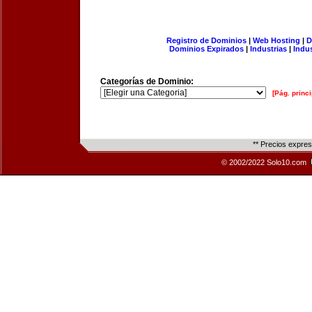
Registro de Dominios
|
Web Hosting
|
D
Dominios Expirados
|
Industrias
|
Indu
Categorías de Dominio:
[Pág. princi
** Precios expre
© 2002/2022 Solo10.com