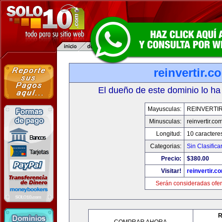
reinvertir.c
El dueño de este dominio lo ha
Mayusculas:
REINVERTI
Minusculas:
reinvertir.co
Longitud:
10 caractere
Categorias:
Sin Clasifica
Precio:
$380.00
Visitar!
reinvertir.c
Serán consideradas ofer
R