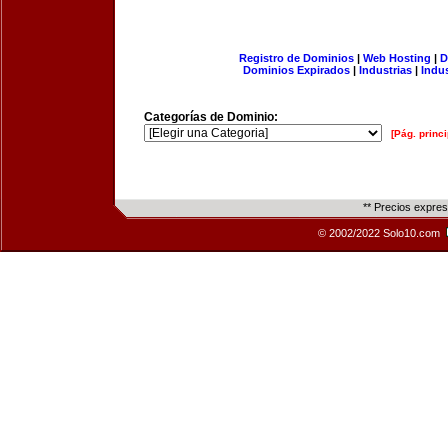
Registro de Dominios
|
Web Hosting
|
D
Dominios Expirados
|
Industrias
|
Indu
Categorías de Dominio:
[Pág. princi
** Precios expre
© 2002/2022 Solo10.com