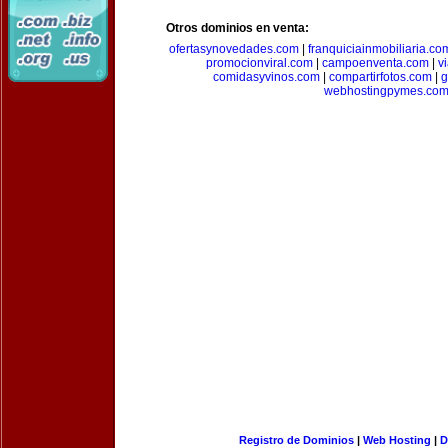
Otros dominios en venta:
ofertasynovedades.com
|
franquiciainmobiliaria.co
promocionviral.com
|
campoenventa.com
|
v
comidasyvinos.com
|
compartirfotos.com
|
g
webhostingpymes.co
Registro de Dominios
|
Web Hosting
|
D