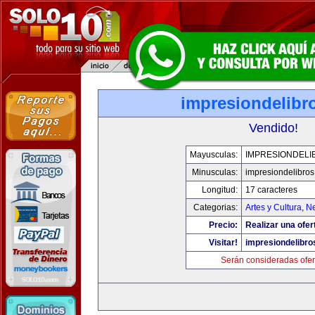
impresiondelibr
Vendido!
Mayusculas:
IMPRESIONDELI
Minusculas:
impresiondelibro
Longitud:
17 caracteres
Categorias:
Artes y Cultura
,
Ne
Precio:
Realizar una ofer
Visitar!
impresiondelibr
Serán consideradas ofer