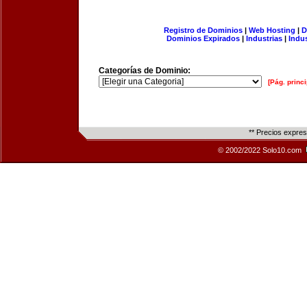
Registro de Dominios
|
Web Hosting
|
D
Dominios Expirados
|
Industrias
|
Indu
Categorías de Dominio:
[Pág. princi
** Precios expre
© 2002/2022 Solo10.com