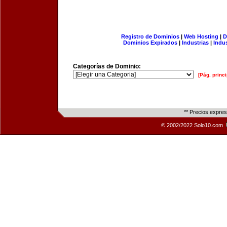
Registro de Dominios
|
Web Hosting
|
D
Dominios Expirados
|
Industrias
|
Indu
Categorías de Dominio:
[Pág. princi
** Precios expre
© 2002/2022 Solo10.com