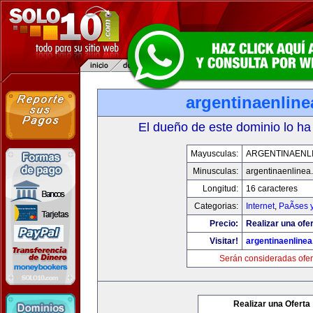
argentinaenlin
El dueño de este dominio lo ha
Mayusculas:
ARGENTINAENL
Minusculas:
argentinaenlinea
Longitud:
16 caracteres
Categorias:
Internet
,
PaÃ­ses 
Precio:
Realizar una ofer
Visitar!
argentinaenline
Serán consideradas ofer
Realizar una Oferta