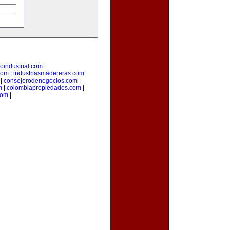
loindustrial.com
|
com
|
industriasmadereras.com
|
consejerodenegocios.com
|
m
|
colombiapropiedades.com
|
com
|