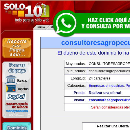
consultoresagropec
El dueño de este dominio lo ha
Mayusculas:
CONSULTORESAGROPE
Minusculas:
consultoresagropecuario
Longitud:
24 caracteres
Categorias:
Empresas e Industrias
,
Pr
Precio:
Realizar una oferta!
Visitar!
consultoresagropecuari
Serán consideradas ofer
Realizar una Oferta