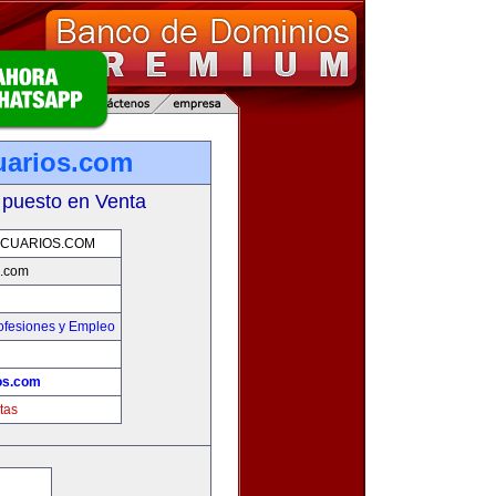
uarios.com
 puesto en Venta
CUARIOS.COM
s.com
ofesiones y Empleo
os.com
tas